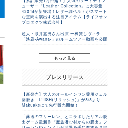
【累計販売1万台超！】人気のリードディフ
ューザー「Leather Collection」に大容量
430mlが新登場！レザー調ベルトがスマート
な空間を演出する注目アイテム【ライフオン
プロダクツ株式会社】
超人・糸井嘉男さん出演 一棟貸しヴィラ
「淡凪-Awana-」のルームツアー動画を公開
もっと見る
プレスリリース
【新発売】大人のオールインワン薬用ジェル
歯磨き「LilliSH(リリッシュ)」が8/3より
Makuakeにて先行販売開始！
「葬送のフリーレン」とコラボしたリアル脱
出ゲーム最新作『魔族潜む村からの脱出』フ
リーレンやヒンメルが武器を手に魔族を見据