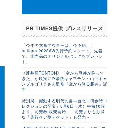
PR TIMES提供 プレスリリース
「今年の本命アウターは、今予約。」
antiqua 2026AW先行予約スタート。先着
で、非売品のオリジナルバッグをプレゼン
ト。
《豚丼屋TONTON》「空から豚丼が降って
きた」が現実に!?豪快キャプテン・山下ギャ
ンブルゴリラさん監修『空から降る豚丼』誕
生！
特別展「躍動する明代の書―台北・何創時コ
レクションの至宝」8月6日（木）午前10時
より、前売券 販売開始！～前売よりもお得
な「先行ペア割チケット」も発売～