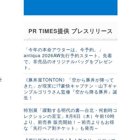
PR TIMES提供 プレスリリース
「今年の本命アウターは、今予約。」
antiqua 2026AW先行予約スタート。先着
で、非売品のオリジナルバッグをプレゼン
ト。
を
《豚丼屋TONTON》「空から豚丼が降って
きた」が現実に!?豪快キャプテン・山下ギャ
ンブルゴリラさん監修『空から降る豚丼』誕
生！
特別展「躍動する明代の書―台北・何創時コ
レクションの至宝」8月6日（木）午前10時
より、前売券 販売開始！～前売よりもお得
な「先行ペア割チケット」も発売～