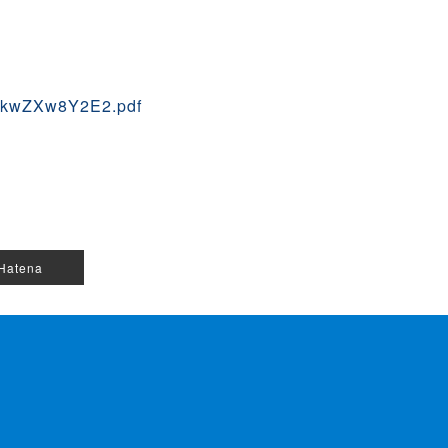
pDkwZXw8Y2E2.pdf
Hatena