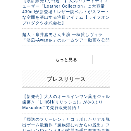
【累計販売1万台超！】人気のリードディフ
ューザー「Leather Collection」に大容量
430mlが新登場！レザー調ベルトがスマート
な空間を演出する注目アイテム【ライフオン
プロダクツ株式会社】
超人・糸井嘉男さん出演 一棟貸しヴィラ
「淡凪-Awana-」のルームツアー動画を公開
もっと見る
プレスリリース
【新発売】大人のオールインワン薬用ジェル
歯磨き「LilliSH(リリッシュ)」が8/3より
Makuakeにて先行販売開始！
「葬送のフリーレン」とコラボしたリアル脱
出ゲーム最新作『魔族潜む村からの脱出』フ
リーレンやヒンメルが武器を手に魔族を見据