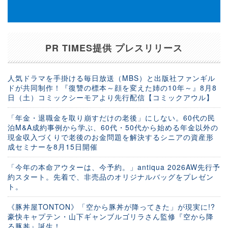
PR TIMES提供 プレスリリース
人気ドラマを手掛ける毎日放送（MBS）と出版社ファンギル
ドが共同制作！『復讐の標本～顔を変えた姉の10年～』8月8
日（土）コミックシーモアより先行配信【コミックアウル】
「年金・退職金を取り崩すだけの老後」にしない。60代の民
泊M&A成約事例から学ぶ、60代・50代から始める年金以外の
現金収入づくりで老後のお金問題を解決するシニアの資産形
成セミナーを8月15日開催
「今年の本命アウターは、今予約。」antiqua 2026AW先行予
約スタート。先着で、非売品のオリジナルバッグをプレゼン
ト。
《豚丼屋TONTON》「空から豚丼が降ってきた」が現実に!?
豪快キャプテン・山下ギャンブルゴリラさん監修『空から降
る豚丼』誕生！