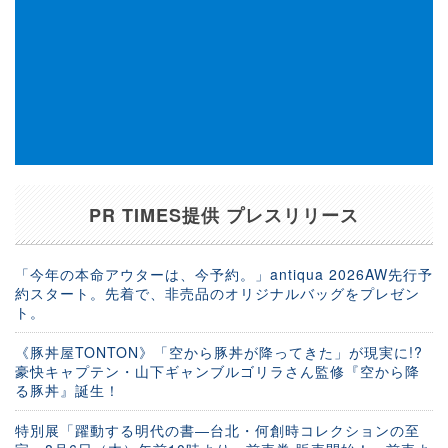
PR TIMES提供 プレスリリース
「今年の本命アウターは、今予約。」antiqua 2026AW先行予
約スタート。先着で、非売品のオリジナルバッグをプレゼン
ト。
《豚丼屋TONTON》「空から豚丼が降ってきた」が現実に!?
豪快キャプテン・山下ギャンブルゴリラさん監修『空から降
る豚丼』誕生！
特別展「躍動する明代の書―台北・何創時コレクションの至