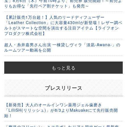
宝」8月6日（木）午前10時より、前売券 販売開始！～前売よ
りもお得な「先行ペア割チケット」も発売～
【累計販売1万台超！】人気のリードディフューザー
「Leather Collection」に大容量430mlが新登場！レザー調ベ
ルトがスマートな空間を演出する注目アイテム【ライフオン
プロダクツ株式会社】
超人・糸井嘉男さん出演 一棟貸しヴィラ「淡凪-Awana-」の
ルームツアー動画を公開
もっと見る
プレスリリース
【新発売】大人のオールインワン薬用ジェル歯磨き
「LilliSH(リリッシュ)」が8/3よりMakuakeにて先行販売開
始！
「葬送のフリーレン」とコラボしたリアル脱出ゲーム最新作