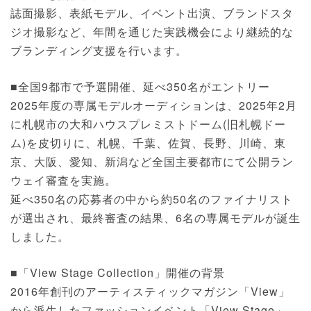
誌面撮影、表紙モデル、イベント出演、ブランドスタ
ジオ撮影など、年間を通じた実践機会により継続的な
ブランディング支援を行います。
■全国9都市で予選開催、延べ350名がエントリー
2025年度の専属モデルオーディションは、2025年2月
に札幌市の大和ハウスプレミストドーム(旧札幌ドー
ム)を皮切りに、札幌、千葉、佐賀、長野、川崎、東
京、大阪、愛知、新潟など全国主要都市にて公開ラン
ウェイ審査を実施。
延べ350名の応募者の中から約50名のファイナリスト
が選出され、最終審査の結果、6名の専属モデルが誕生
しました。
■「View Stage Collection」開催の背景
2016年創刊のアーティスティックマガジン「View」
から派生したファッションイベント「View Stage」