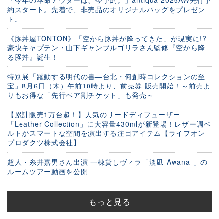
「今年の本命アウターは、今予約。」antiqua 2026AW先行予
約スタート。先着で、非売品のオリジナルバッグをプレゼン
ト。
《豚丼屋TONTON》「空から豚丼が降ってきた」が現実に!?
豪快キャプテン・山下ギャンブルゴリラさん監修『空から降
る豚丼』誕生！
特別展「躍動する明代の書―台北・何創時コレクションの至
宝」8月6日（木）午前10時より、前売券 販売開始！～前売よ
りもお得な「先行ペア割チケット」も発売～
【累計販売1万台超！】人気のリードディフューザー
「Leather Collection」に大容量430mlが新登場！レザー調ベ
ルトがスマートな空間を演出する注目アイテム【ライフオン
プロダクツ株式会社】
超人・糸井嘉男さん出演 一棟貸しヴィラ「淡凪-Awana-」の
ルームツアー動画を公開
もっと見る