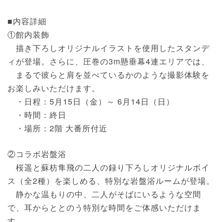
■内容詳細
①館内装飾
描き下ろしオリジナルイラストを使用したスタンデ
ィが登場。さらに、圧巻の3m懸垂幕4連エリアでは、
まるで彼らと肩を並べているかのような撮影体験を
お楽しみいただけます。
・日程：5月15日（金）～ 6月14日（日）
・時間：終日
・場所：2階 大番所付近
②コラボ岩盤浴
桜遥と蘇枋隼飛の二人の録り下ろしオリジナルボイ
ス（全2種）を楽しめる、特別な岩盤浴ルームが登場。
静かな温もりの中、二人がそばにいるような空間
で、耳からととのう特別な時間をご体感いただけま
す。