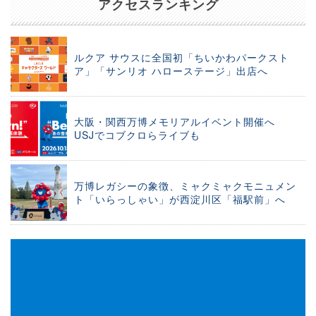
アクセスランキング
ルクア サウスに全国初「ちいかわパークスト
ア」「サンリオ ハローステージ」出店へ
大阪・関西万博メモリアルイベント開催へ
USJでコブクロらライブも
万博レガシーの象徴、ミャクミャクモニュメン
ト「いらっしゃい」が西淀川区「福駅前」へ