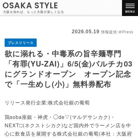
OSAKA STYLE
大阪を知れば、もっと大阪が楽しくなる
MENU
2026.05.19
情報提供:＠Press
プレスリリース
欲に溺れる・中毒系の旨辛麺専門
「有罪(YU-ZAI)」6/5(金)バルチカ03
にグランドオープン オープン記念
で「一生めし(小)」無料券配布
リリース発行企業:株式会社銀の葡萄
鶏soba座銀・神虎・◯de▽(マルデサンカク)・
NEXT□(ネクストシカク)など国内外でラーメン店を中
心に飲食店を展開する株式会社銀の葡萄(本社：大阪府