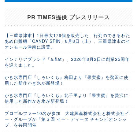
PR TIMES提供 プレスリリース
【三重県津市】1日最大176個を販売した、行列のできるわた
あめ自販機「CANDY SPIN」8月8日（土）、三重県津市のイ
オンモール津南に設置。
インテリアブランド「a.flat」、2026年8月2日に創業25周年
を迎えました。
かき氷専門店『しろいくも』梅田より『果実蜜』を贅沢に使
用した新作かき氷が新登場！
かき氷専門店『しろいくも』北千里より『果実蜜』を贅沢に
使用した新作かき氷が新登場！
プロゴルファー10名が参加 大建興産株式会社と株式会社イ
ー・グルーブが「第３回 イー・ディータ チャンピオンシッ
プ」を共同開催