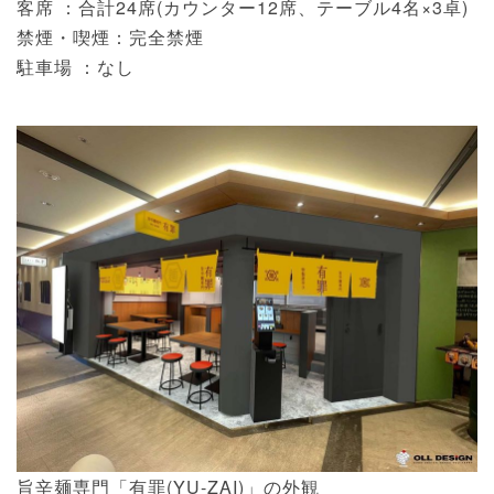
客席 ：合計24席(カウンター12席、テーブル4名×3卓)
禁煙・喫煙：完全禁煙
駐車場 ：なし
旨辛麺専門「有罪(YU-ZAI)」の外観