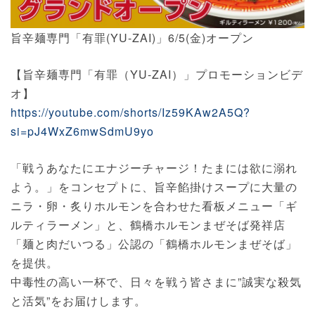
旨辛麺専門「有罪(YU-ZAI)」6/5(金)オープン
【旨辛麺専門「有罪（YU-ZAI）」プロモーションビデ
オ】
https://youtube.com/shorts/Iz59KAw2A5Q?
si=pJ4WxZ6mwSdmU9yo
「戦うあなたにエナジーチャージ！たまには欲に溺れ
よう。」をコンセプトに、旨辛餡掛けスープに大量の
ニラ・卵・炙りホルモンを合わせた看板メニュー「ギ
ルティラーメン」と、鶴橋ホルモンまぜそば発祥店
「麺と肉だいつる」公認の「鶴橋ホルモンまぜそば」
を提供。
中毒性の高い一杯で、日々を戦う皆さまに”誠実な殺気
と活気”をお届けします。