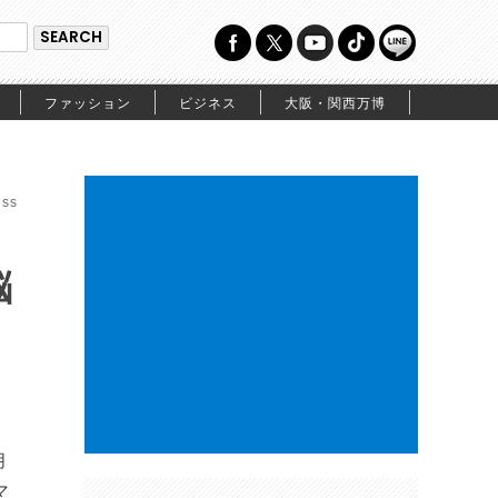
ファッション
ビジネス
大阪・関西万博
ss
脳
！
月
マ