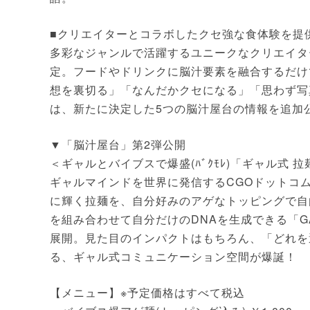
■クリエイターとコラボしたクセ強な食体験を提
多彩なジャンルで活躍するユニークなクリエイタ
定。フードやドリンクに脳汁要素を融合するだけ
想を裏切る」「なんだかクセになる」「思わず写
は、新たに決定した5つの脳汁屋台の情報を追加
▼「脳汁屋台」第2弾公開
＜ギャルとバイブスで爆盛(ﾊﾞｸﾓﾚ)「ギャル式 拉
ギャルマインドを世界に発信するCGOドットコ
に輝く拉麺を、自分好みのアゲなトッピングで自
を組み合わせて自分だけのDNAを生成できる「GA
展開。見た目のインパクトはもちろん、「どれを
る、ギャル式コミュニケーション空間が爆誕！
【メニュー】※予定価格はすべて税込