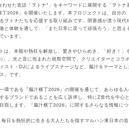
合わせた造語「ヲトナ*」をキーワードに展開する「ヲトナ
丁2026」を開催いたします。本プロジェクトは、自分の
るヲトナたちを応援する取り組みです。閉塞感が漂う現代
激と体験を通して、「また日常に戻って頑張ろう」と思え
ています。
プトは、本能や熱狂を解放し、驚きやひらめき、「好き！」
い)」。光と音に包まれた祝祭空間で、クリエイターとコラ
ィスト・DJによるライブステージなど、脳汁をテーマとし
ス」です。
一環である『脳汁横丁2026』の開催を通じて、あらゆる人
するブランドであることを広く訴求し、特にZ世代を中心
目指します。『脳汁横丁2026』に関するさらなる情報につ
、毎日を熱狂的に生きる大人たちを指すマルハン東日本の造