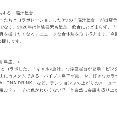
供する「脳汁屋台」
ーたちとコラボレーションした9つの「脳汁屋台」が出店
でなく、2026年は体験要素も追加。飲食にとどまらず、「
真を撮りたくなる」ユニークな食体験を取り揃えます。今
公開します。
麺 爆盛」＞
ムとコラボした、「ギャル×脳汁」な爆盛屋台が登場！ピン
由にカスタムできる「バイブス爆アゲ麺」や、好きなカラ
L DNA DRINK」など、テンションぶち上がりのメニュ
選ぶ？」「その色かわいくない!?」と自然に会話も盛り上