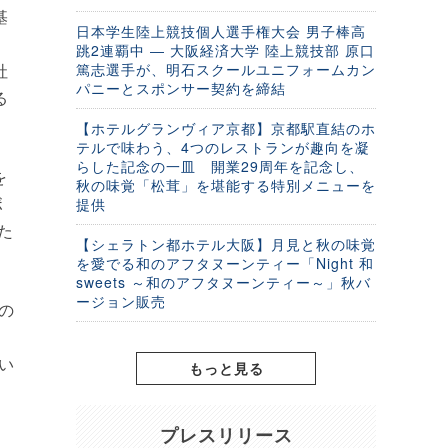
基
日本学生陸上競技個人選手権大会 男子棒高
跳2連覇中 ― 大阪経済大学 陸上競技部 原口
社
篤志選手が、明石スクールユニフォームカン
パニーとスポンサー契約を締結
る
【ホテルグランヴィア京都】京都駅直結のホ
テルで味わう、4つのレストランが趣向を凝
らした記念の一皿 開業29周年を記念し、
を
秋の味覚「松茸」を堪能する特別メニューを
ボ
提供
た
【シェラトン都ホテル大阪】月見と秋の味覚
を愛でる和のアフタヌーンティー「Night 和
sweets ～和のアフタヌーンティー～」秋バ
ージョン販売
の
と
い
もっと見る
プレスリリース