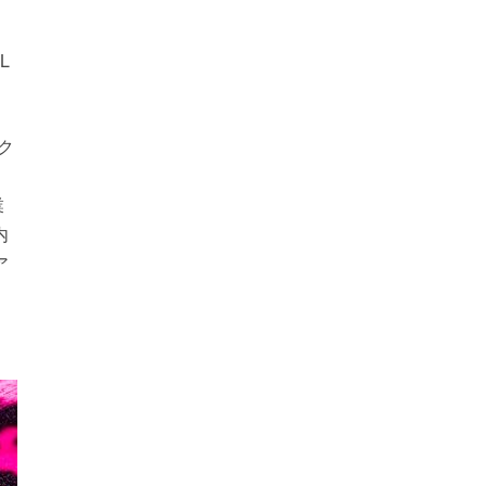
L
ク
業
内
ア