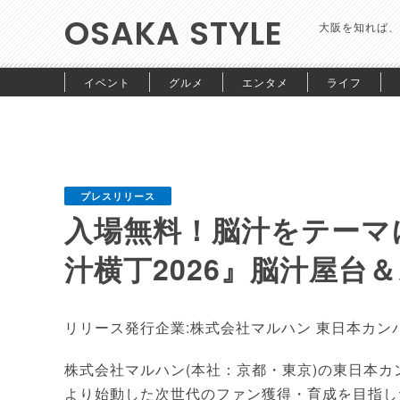
OSAKA STYLE
大阪を知れば、
イベント
グルメ
エンタメ
ライフ
プレスリリース
入場無料！脳汁をテーマ
汁横丁2026』脳汁屋台
リリース発行企業:株式会社マルハン 東日本カン
株式会社マルハン(本社：京都・東京)の東日本カン
より始動した次世代のファン獲得・育成を目指し