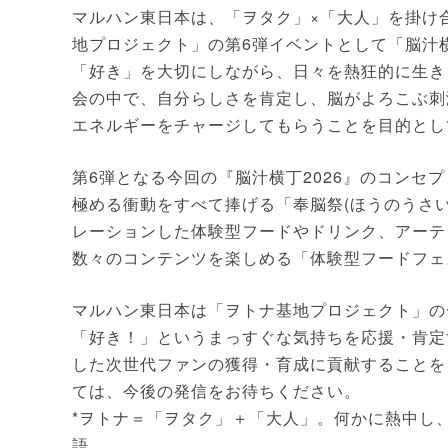
マルハン東日本は、「ヲタク」×「大人」を掛け
地プロジェクト」の第6弾イベントとして「脳汁横
「好き」を大切にしながら、日々を熱狂的に生き
会の中で、自分らしさを肯定し、脳がよろこぶ刺
エネルギーをチャージしてもらうことを目的とし
第6弾となる今回の『脳汁横丁2026』のコンセ
極める衝動をすべて捧げる「奉脳祭(ほうのうさ
レーションした体験型フードやドリンク、アーテ
数々のコンテンツを楽しめる「体験型フードフェ
マルハン東日本は「ヲトナ基地プロジェクト」の
「好き！」というまっすぐな気持ちを応援・肯定
した次世代ファンの獲得・育成に貢献することを
ては、今後の発信をお待ちください。
*ヲトナ＝「ヲタク」＋「大人」。何かに熱中し
語。