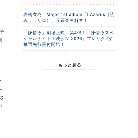
岩橋玄樹 Major 1st album「LAzarus（読
み：ラザロ）」収録楽曲解禁！
予
予
「陳情令」劇場上映、第4弾！『陳情令スペ
シャルナイト上映会Ⅳ 2026』プレリク2次
回
抽選先行受付開始！
もっと見る
ク
ー
ーを
が