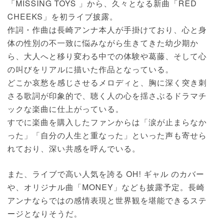
「MISSING TOYS 」から、久々となる新曲「RED
CHEEKS」を初ライブ披露。
作詞・作曲は長崎アンナ本人が手掛けており、心と身
体の性別の不一致に悩みながら生きてきた幼少期か
ら、大人へと移り変わる中での体験や葛藤、そして心
の叫びをリアルに描いた作品となっている。
どこか哀愁を感じさせるメロディと、胸に深く突き刺
さる歌詞が印象的で、聴く人の心を揺さぶるドラマチ
ックな楽曲に仕上がっている。
すでに楽曲を購入したファンからは「涙が止まらなか
った」「自分の人生と重なった」といった声も寄せら
れており、深い共感を呼んでいる。
また、ライブで高い人気を誇る OH! ギャル のカバー
や、オリジナル曲「MONEY」なども披露予定。長崎
アンナならではの感情表現と世界観を堪能できるステ
ージとなりそうだ。