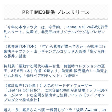
PR TIMES提供 プレスリリース
「今年の本命アウターは、今予約。」antiqua 2026AW先行予
約スタート。先着で、非売品のオリジナルバッグをプレゼン
ト。
《豚丼屋TONTON》「空から豚丼が降ってきた」が現実に!?
豪快キャプテン・山下ギャンブルゴリラさん監修『空から降
る豚丼』誕生！
特別展「躍動する明代の書―台北・何創時コレクションの至
宝」8月6日（木）午前10時より、前売券 販売開始！～前売よ
りもお得な「先行ペア割チケット」も発売～
【累計販売1万台超！】人気のリードディフューザー
「Leather Collection」に大容量430mlが新登場！レザー調ベ
ルトがスマートな空間を演出する注目アイテム【ライフオン
プロダクツ株式会社】
超人・糸井嘉男さん出演 一棟貸しヴィラ「淡凪-Awana-」の