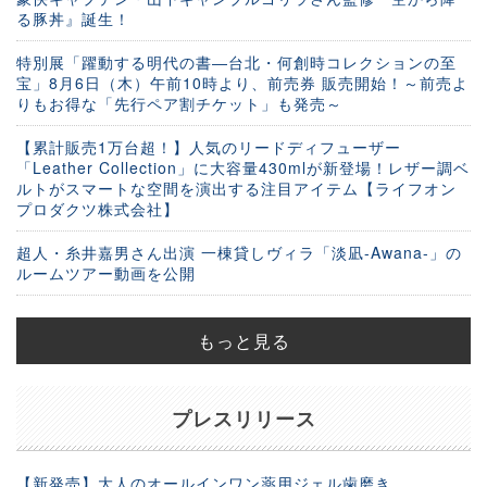
る豚丼』誕生！
特別展「躍動する明代の書―台北・何創時コレクションの至
宝」8月6日（木）午前10時より、前売券 販売開始！～前売よ
りもお得な「先行ペア割チケット」も発売～
【累計販売1万台超！】人気のリードディフューザー
「Leather Collection」に大容量430mlが新登場！レザー調ベ
ルトがスマートな空間を演出する注目アイテム【ライフオン
プロダクツ株式会社】
超人・糸井嘉男さん出演 一棟貸しヴィラ「淡凪-Awana-」の
ルームツアー動画を公開
もっと見る
プレスリリース
【新発売】大人のオールインワン薬用ジェル歯磨き