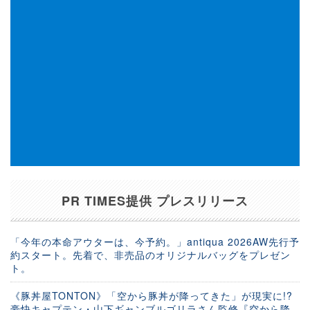
PR TIMES提供 プレスリリース
「今年の本命アウターは、今予約。」antiqua 2026AW先行予
約スタート。先着で、非売品のオリジナルバッグをプレゼン
ト。
《豚丼屋TONTON》「空から豚丼が降ってきた」が現実に!?
豪快キャプテン・山下ギャンブルゴリラさん監修『空から降