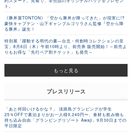
約スタート。先着で、非売品のオリジナルバッグをプレゼン
ト。
《豚丼屋TONTON》「空から豚丼が降ってきた」が現実に!?
豪快キャプテン・山下ギャンブルゴリラさん監修『空から降
る豚丼』誕生！
特別展「躍動する明代の書―台北・何創時コレクションの至
宝」8月6日（木）午前10時より、前売券 販売開始！～前売よ
りもお得な「先行ペア割チケット」も発売～
もっと見る
プレスリリース
「あと何回いけるかな？」 淡路島グランピングが学生
25％OFFで素泊まりがお一人様9,240円〜、食材も飲み物も
持ち込み自由「グランピングリゾート Awaji」9月30日までの
平日限定