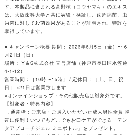
す。本製品に含まれる高野槙（コウヤマキ）のエキス
は、大阪歯科大学と共に実験・検証し、歯周病菌、虫
歯菌に対して殺菌効果があることが証明され、特許を
取得しています。
■ キャンペーン概要 期間： 2026年6月5日（金）〜 6
月21日（日）
場所： Y＆S株式会社 直営店舗（神戸市長田区水笠通
4-1-12）
営業時間：［10時〜15時］ / 定休日：［土、日、祝
日］ ※21日は営業致します
※オンラインショップ・その他販売店は対象外です。
【対象者・特典内容】
1. 通常枠：ご来店・ご購入いただいた成人男性全員 携
帯に便利！いつでもどこでもお口ケアができる「デン
タアプローチジェル ミニボトル」をプレゼント。