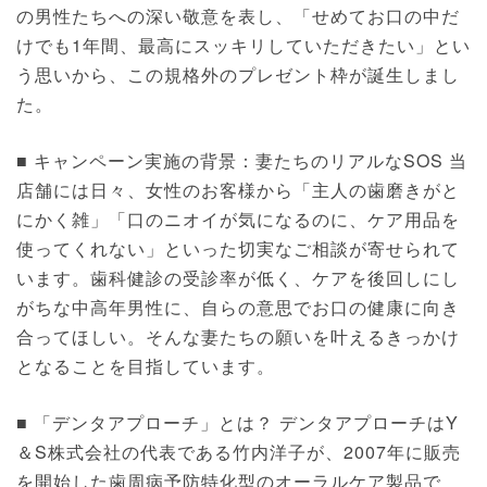
の男性たちへの深い敬意を表し、「せめてお口の中だ
けでも1年間、最高にスッキリしていただきたい」とい
う思いから、この規格外のプレゼント枠が誕生しまし
た。
■ キャンペーン実施の背景：妻たちのリアルなSOS 当
店舗には日々、女性のお客様から「主人の歯磨きがと
にかく雑」「口のニオイが気になるのに、ケア用品を
使ってくれない」といった切実なご相談が寄せられて
います。歯科健診の受診率が低く、ケアを後回しにし
がちな中高年男性に、自らの意思でお口の健康に向き
合ってほしい。そんな妻たちの願いを叶えるきっかけ
となることを目指しています。
■ 「デンタアプローチ」とは？ デンタアプローチはY
＆S株式会社の代表である竹内洋子が、2007年に販売
を開始した歯周病予防特化型のオーラルケア製品で