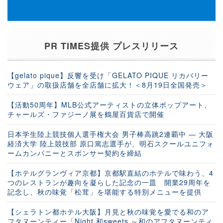
PR TIMES提供 プレスリリース
【gelato pique】反響を受け「GELATO PIQUE リカバリー
ウェア」の取扱店舗を全店舗に拡大！＜8月19日全国発売＞
【活動50周年】MLB公式アーティストの立体ポップアート、
チャールズ・ファジーノ展を鶴屋百貨店で開催
日本学生陸上競技個人選手権大会 男子棒高跳2連覇中 ― 大阪
経済大学 陸上競技部 原口篤志選手が、明石スクールユニフォ
ームカンパニーとスポンサー契約を締結
【ホテルグランヴィア京都】京都駅直結のホテルで味わう、4
つのレストランが趣向を凝らした記念の一皿 開業29周年を
記念し、秋の味覚「松茸」を堪能する特別メニューを提供
【シェラトン都ホテル大阪】月見と秋の味覚を愛でる和のア
フタヌーンティー「Night 和sweets ～和のアフタヌーンティ