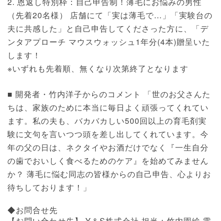
2. 恩返し特別枠：自己申告制！薄毛にお悩みの男性
（先着20名様） 店舗にて「実は薄毛で…」「実験台の
夫に共感した」と自己申告してくださった方に、「デ
ンタアプローチ マウスウォッシュ1年分(4本)贈呈いた
します！
※いずれも先着順、無くなり次第終了となります
■ 開発者・竹内洋子からのコメント 「世のお父さんた
ちは、家族のために本当に毎日よく頑張ってくれてい
ます。私の夫も、バカバカしい500回以上の育毛剤実
験に文句を言いつつ頭を差し出してくれています。今
年の父の日は、ネクタイやお酒だけでなく『一生自分
の歯でおいしく食べるためのケア』を始めてみません
か？ 薄毛に悩む同志の皆様からの自己申告、心よりお
待ちしております！」
◆お問合せ先
【お問い合わせ先】 Y＆S株式会社 担当：竹内園絵 電