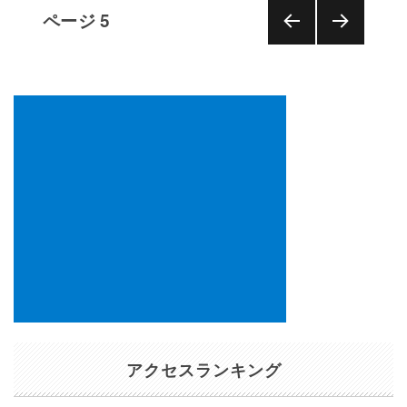
投
ページ
5
稿
の
前の
次の
ペ
ペー
ペー
ー
ジ
ジ
ジ
送
り
アクセスランキング