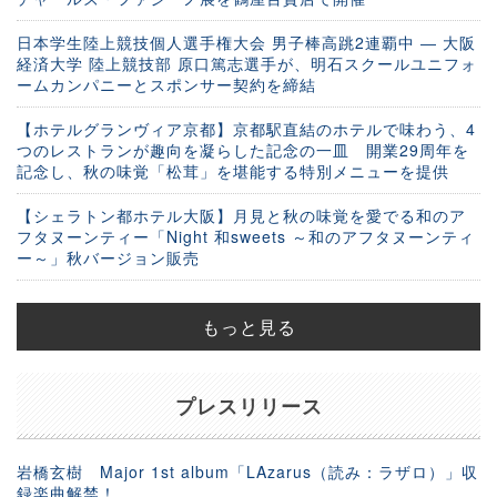
日本学生陸上競技個人選手権大会 男子棒高跳2連覇中 ― 大阪
経済大学 陸上競技部 原口篤志選手が、明石スクールユニフォ
ームカンパニーとスポンサー契約を締結
【ホテルグランヴィア京都】京都駅直結のホテルで味わう、4
つのレストランが趣向を凝らした記念の一皿 開業29周年を
記念し、秋の味覚「松茸」を堪能する特別メニューを提供
【シェラトン都ホテル大阪】月見と秋の味覚を愛でる和のア
フタヌーンティー「Night 和sweets ～和のアフタヌーンティ
ー～」秋バージョン販売
もっと見る
プレスリリース
岩橋玄樹 Major 1st album「LAzarus（読み：ラザロ）」収
録楽曲解禁！