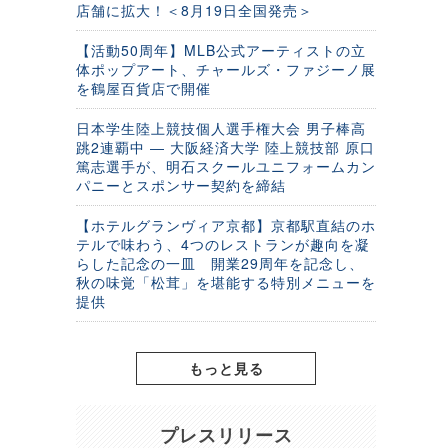
店舗に拡大！＜8月19日全国発売＞
【活動50周年】MLB公式アーティストの立
体ポップアート、チャールズ・ファジーノ展
を鶴屋百貨店で開催
日本学生陸上競技個人選手権大会 男子棒高
跳2連覇中 ― 大阪経済大学 陸上競技部 原口
篤志選手が、明石スクールユニフォームカン
パニーとスポンサー契約を締結
【ホテルグランヴィア京都】京都駅直結のホ
テルで味わう、4つのレストランが趣向を凝
らした記念の一皿 開業29周年を記念し、
秋の味覚「松茸」を堪能する特別メニューを
提供
もっと見る
プレスリリース