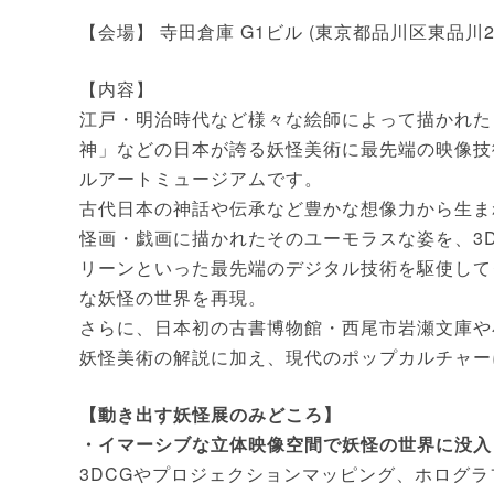
【会場】 寺田倉庫 G1ビル (東京都品川区東品川2-6
【内容】
江戸・明治時代など様々な絵師によって描かれた
神」などの日本が誇る妖怪美術に最先端の映像技
ルアートミュージアムです。
古代日本の神話や伝承など豊かな想像力から生ま
怪画・戯画に描かれたそのユーモラスな姿を、3
リーンといった最先端のデジタル技術を駆使して
な妖怪の世界を再現。
さらに、日本初の古書博物館・西尾市岩瀬文庫や
妖怪美術の解説に加え、現代のポップカルチャー
【動き出す妖怪展のみどころ】
・イマーシブな立体映像空間で妖怪の世界に没入
3DCGやプロジェクションマッピング、ホログ