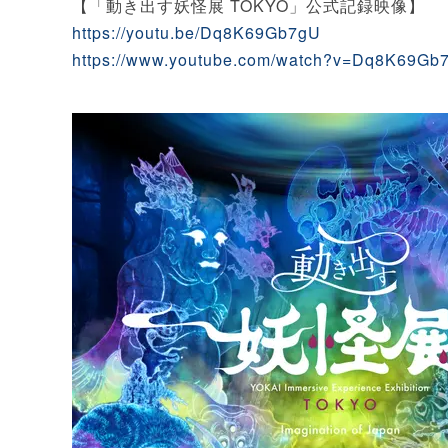
【「動き出す妖怪展 TOKYO」公式記録映像】
https://youtu.be/Dq8K69Gb7gU
https://www.youtube.com/watch?v=Dq8K69Gb