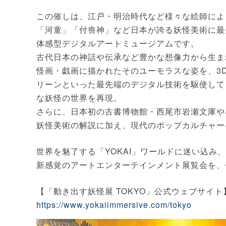
この催しは、江戸・明治時代など様々な絵師によ
「河童」「付喪神」など日本が誇る妖怪美術に最
体感型デジタルアートミュージアムです。
古代日本の神話や伝承など豊かな想像力から生ま
怪画・戯画に描かれたそのユーモラスな姿を、3
リーンといった最先端のデジタル技術を駆使して
な妖怪の世界を再現。
さらに、日本初の古書博物館・西尾市岩瀬文庫や
妖怪美術の解説に加え、現代のポップカルチャー
世界を魅了する「YOKAI」ワールドに迷い込
新感覚のアートエンターテインメント展覧会を、
【「動き出す妖怪展 TOKYO」公式ウェブサイト
https://www.yokaiimmersive.com/tokyo