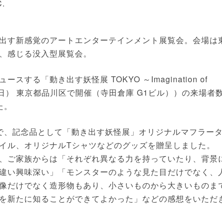
.
出す新感覚のアートエンターテインメント展覧会。会場は
、感じる没入型展覧会。
る「動き出す妖怪展 TOKYO ～Imagination of
8日（日） 東京都品川区で開催（寺田倉庫 G1ビル））の来場者
た。
で、記念品として「動き出す妖怪展」オリジナルマフラー
イル、オリジナルTシャツなどのグッズを贈呈しました。
、ご家族からは「それぞれ異なる力を持っていたり、背景
違い興味深い」「モンスターのような見た目だけでなく、
像だけでなく造形物もあり、小さいものから大きいものま
を新たに知ることができてよかった」などの感想をいただ