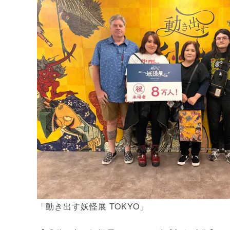
「動き出す妖怪展 TOKYO」