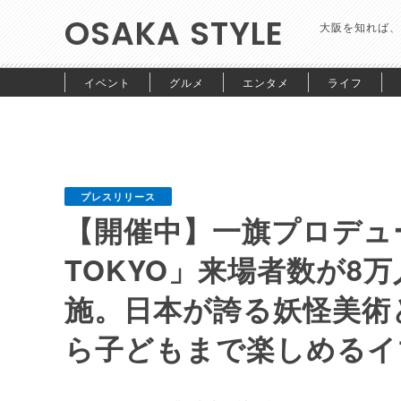
OSAKA STYLE
大阪を知れば、
イベント
グルメ
エンタメ
ライフ
プレスリリース
【開催中】一旗プロデュ
TOKYO」来場者数が8
施。日本が誇る妖怪美術
ら子どもまで楽しめるイ