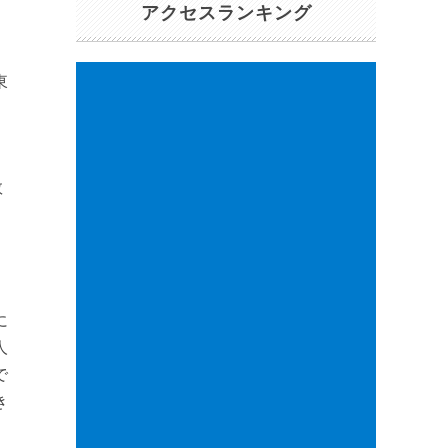
アクセスランキング
東
数
タ
に
人
で
き