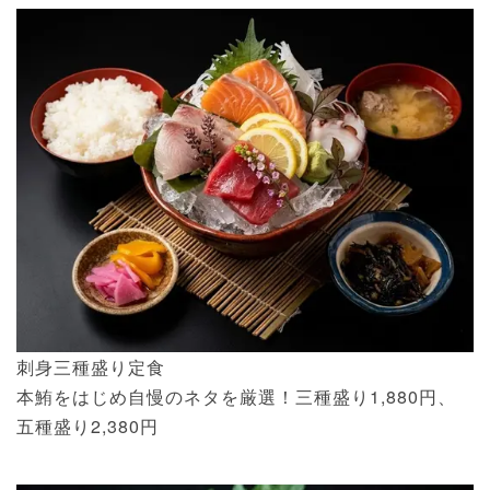
刺身三種盛り定食
本鮪をはじめ自慢のネタを厳選！三種盛り1,880円、
五種盛り2,380円