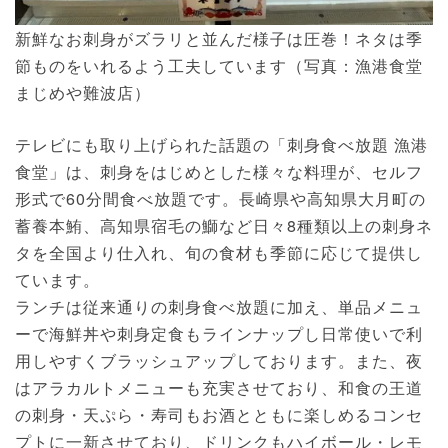
新鮮なお刺身がズラリと並んだ様子は圧巻！ネタは季
節ものをいれるよう工夫しています（写真：漁港食堂
まじめや難波店）
テレビにも取り上げられた話題の「刺身食べ放題 漁港
食堂」は、刺身をはじめとした様々な料理が、セルフ
形式で60分間食べ放題です。長崎県や高知県大月町の
蓄養本鮪、高知県宿毛の鰤など日々8種類以上の刺身ネ
タを全国より仕入れ、旬の食材も季節に応じて提供し
ています。
ランチは従来通りの刺身食べ放題に加え、単品メニュ
ーで海鮮丼や刺身定食もラインナップし日常使いで利
用しやすくブラッシュアップしております。また、夜
はアラカルトメニューも充実させており、和食の王道
の刺身・天ぷら・寿司もお酒とともに楽しめるコンセ
プトに一新させており、ドリンクもハイボール・レモ