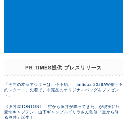
PR TIMES提供 プレスリリース
「今年の本命アウターは、今予約。」antiqua 2026AW先行予
約スタート。先着で、非売品のオリジナルバッグをプレゼン
ト。
《豚丼屋TONTON》「空から豚丼が降ってきた」が現実に!?
豪快キャプテン・山下ギャンブルゴリラさん監修『空から降
る豚丼』誕生！