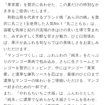
『果実蜜』を贅沢に合わせた、この夏だけの特別なか
き氷をご提供いたします。
和歌山県を代表するブランド桃『あら川の桃』を贅
沢に丸ごと1玉使用した人気No.1『丸ごともも』は、
温暖な気候と紀の川流域の水はけの良い土壌で育まれ
た、みずみずしく芳醇な甘さが魅力。ひと口頬張れ
ば、果汁があふれる旬ならではの美味しさをお楽しみ
いただけます。
『マンゴーづくし』は、ふわふわの『純氷』をたっぷ
りのマンゴー果肉で包み込み、さらに生クリームとマ
ンゴーを贅沢にトッピング。中にはマンゴー『果実
蜜』と濃厚な練乳ソースを忍ばせ、最後のひと口まで
濃厚なマンゴーの味わいをご堪能いただける、マンゴ
ー好きのための一杯です。
また、『やわもちいちご大福』は、ふんわりとした
『純氷』に濃厚でなめらかな大福クリームを合わせ、