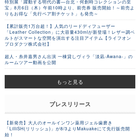
特別展「躍動する明代の書―台北・何創時コレクションの至
宝」8月6日（木）午前10時より、前売券 販売開始！～前売よ
りもお得な「先行ペア割チケット」も発売～
【累計販売1万台超！】人気のリードディフューザー
「Leather Collection」に大容量430mlが新登場！レザー調ベ
ルトがスマートな空間を演出する注目アイテム【ライフオン
プロダクツ株式会社】
超人・糸井嘉男さん出演 一棟貸しヴィラ「淡凪-Awana-」の
ルームツアー動画を公開
もっと見る
プレスリリース
【新発売】大人のオールインワン薬用ジェル歯磨き
「LilliSH(リリッシュ)」が8/3よりMakuakeにて先行販売開
始！