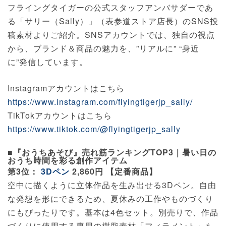
フライングタイガーの公式スタッフアンバサダーであ
る「サリー（Sally）」（表参道ストア店長）のSNS投
稿素材よりご紹介。SNSアカウントでは、独自の視点
から、ブランド＆商品の魅力を、”リアルに” “身近
に”発信しています。
Instagramアカウントはこちら
https://www.instagram.com/flyingtigerjp_sally/
TikTokアカウントはこちら
https://www.tiktok.com/@flyingtigerjp_sally
■『おうちあそび』売れ筋ランキングTOP3｜暑い日の
おうち時間を彩る創作アイテム
第3位：
3Dペン
2,860円 【定番商品】
空中に描くように立体作品を生み出せる3Dペン。自由
な発想を形にできるため、夏休みの工作やものづくり
にもぴったりです。基本は4色セット。別売りで、作品
づくりに使用する専用の樹脂素材「フィラメント」も