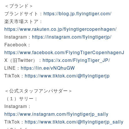
＜ブランド＞
ブランドサイト：
https://blog.jp.flyingtiger.com/
楽天市場ストア：
https://www.rakuten.co.jp/flyingtigercopenhagen/
Instagram：
https://instagram.com/flyingtigerjp/
Facebook：
https://www.facebook.com/FlyingTigerCopenhagenJP
X（旧Twitter）：
https://x.com/FlyingTiger_JP/
LINE：
https://lin.ee/vNQhuGW
TikTok：
https://www.tiktok.com/@flyingtigerjp
＜公式スタッフアンバサダー＞
（１）サリー：
Instagram：
https://www.instagram.com/flyingtigerjp_sally
TikTok：
https://www.tiktok.com/@flyingtigerjp_sally