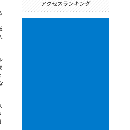
アクセスランキング
る
阪
入
ル
売
大
な
ス
得
周