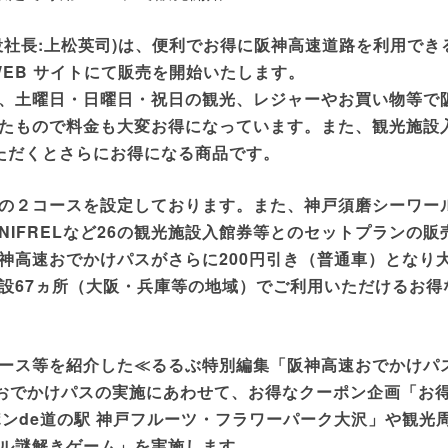
社長:上松英司)は、便利でお得に阪神高速道路を利用でき
WEB サイトにて販売を開始いたします。
、土曜日・日曜日・祝日の観光、レジャーやお買い物等で
たもので料金も大変お得になっています。また、観光施設
いただくとさらにお得になる商品です。
の２コースを設定しております。また、神戸須磨シーワー
IFRELなど26の観光施設入館券等とのセットプランの販
神高速おでかけパスがさらに200円引き（普通車）となり
設67ヵ所（大阪・兵庫等の地域）でご利用いただけるお得
ース等を紹介した≪るるぶ特別編集「阪神高速おでかけパ
おでかけパスの実施にあわせて、お得なクーポン企画「お
ンde道の駅 神戸フルーツ・フラワーパーク大沢」や観光
ル謎解きゲーム」を実施します。