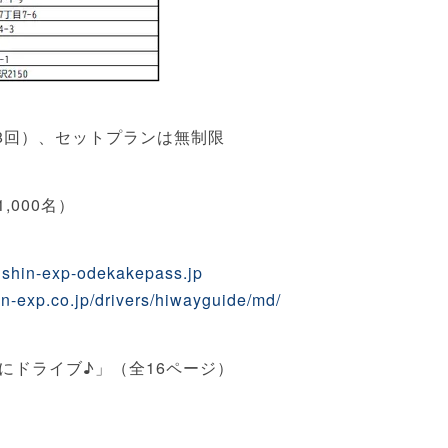
8回）、セットプランは無制限
,000名）
anshin-exp-odekakepass.jp
n-exp.co.jp/drivers/hiwayguide/md/
にドライブ♪」（全16ページ）