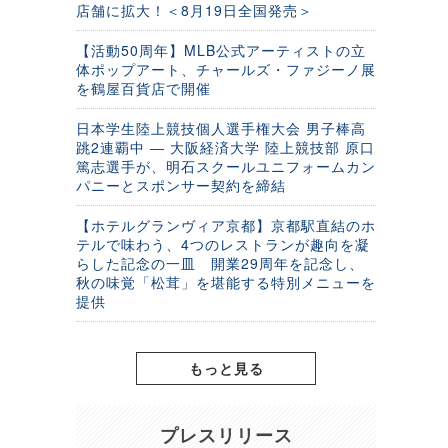
店舗に拡大！＜8月19日全国発売＞
【活動50周年】MLB公式アーティストの立
体ポップアート、チャールズ・ファジーノ展
を鶴屋百貨店で開催
日本学生陸上競技個人選手権大会 男子棒高
跳2連覇中 ― 大阪経済大学 陸上競技部 原口
篤志選手が、明石スクールユニフォームカン
パニーとスポンサー契約を締結
【ホテルグランヴィア京都】京都駅直結のホ
テルで味わう、4つのレストランが趣向を凝
らした記念の一皿 開業29周年を記念し、
秋の味覚「松茸」を堪能する特別メニューを
提供
もっと見る
プレスリリース