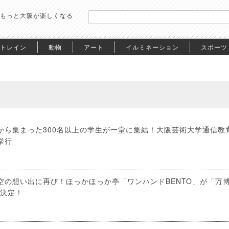
もっと大阪が楽しくなる
トレイン
動物
アート
イルミネーション
スポーツ
から集まった300名以上の学生が一堂に集結！大阪芸術大学通信教
挙行
空の想い出に再び！ほっかほっか亭「ワンハンドBENTO」が「万
店決定！