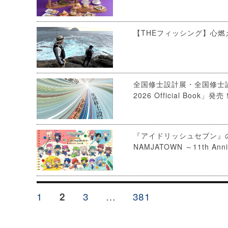
【THEフィッシング】心燃
全国修士設計展・全国修士
2026 Official Book」発売
『アイドリッシュセブン』の
NAMJATOWN ～11th An
投
ペ
1
ペ
3
…
ペ
381
ペ
2
稿
ー
ー
ー
ー
の
ジ
ジ
ジ
ジ
ペ
ー