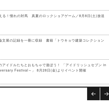
える！憧れの対馬 真夏のロックショアゲーム／8月8日(土)放送
論文展の記録を一冊に収録 書籍「トウキョウ建築コレクション
！
アイドルたちとおもちゃで遊ぼう！ 「アイドリッシュセブン in
niversary Festival～」 8月28日(金)よりイベント開催
前の
次
ペー
ペ