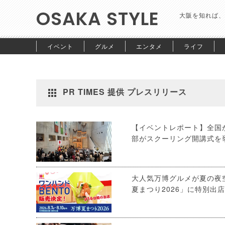
OSAKA STYLE
大阪を知れば、
イベント
グルメ
エンタメ
ライフ
PR TIMES 提供 プレスリリース
【イベントレポート】全国
部がスクーリング開講式を
大人気万博グルメが夏の夜
夏まつり2026」に特別出