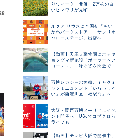
りウィーク」開催 2万株の白
いヒマワリが見頃
28
ルクア サウスに全国初「ちい
かわパークストア」「サンリオ
ハローステージ」出店へ
【動画】天王寺動物園にホッキ
ョクグマ新施設「ポーラーベア
コースト」 泳ぐ姿を間近で
万博レガシーの象徴、ミャクミ
ャクモニュメント「いらっしゃ
い」が西淀川区「福駅前」へ
大阪・関西万博メモリアルイベ
ント開催へ USJでコブクロら
ライブも
【動画】テレビ大阪で開催中、