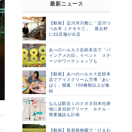
最新ニュース
【動画】淀川河川敷に「淀川つ
つみ市 ミナモ十三」 屋台村
に22店舗が出店
あべのハルカス近鉄本店で「パ
インアメの日」イベント ステ
ージやワークショップも
【動画】あべのハルカス近鉄本
店でアイスクリーム万博「あい
ぱく」開幕 100種類以上が集
結
なんば駅近くのクボタ旧本社跡
地に多目的アリーナ ホテル・
商業施設も計画
【動画】長居植物園で「ひまわ