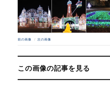
前の画像
次の画像
投
稿
この画像の記事を見る
ナ
ビ
ゲ
ー
シ
ョ
ン