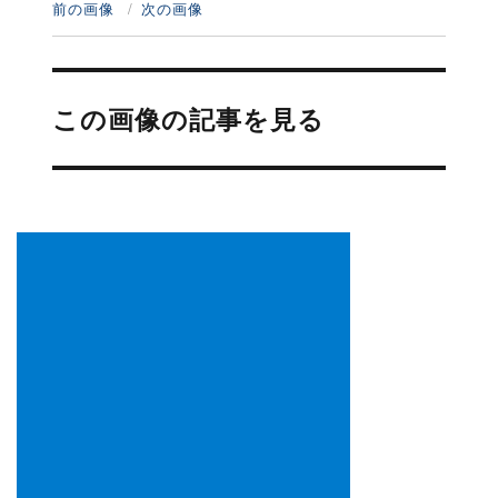
前の画像
次の画像
投
稿
この画像の記事を見る
ナ
ビ
ゲ
ー
シ
ョ
ン