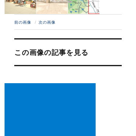
前の画像
次の画像
投
稿
この画像の記事を見る
ナ
ビ
ゲ
ー
シ
ョ
ン