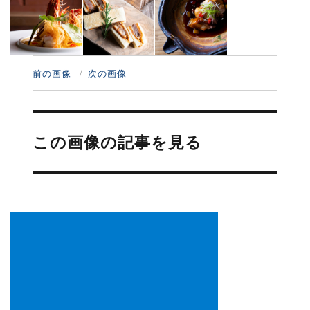
前の画像
次の画像
投
稿
この画像の記事を見る
ナ
ビ
ゲ
ー
シ
ョ
ン