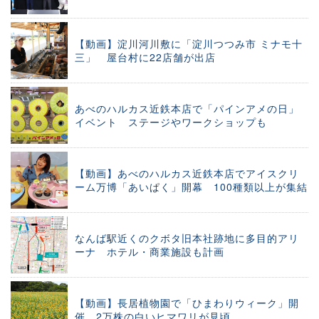
【動画】淀川河川敷に「淀川つつみ市 ミナモ十
三」 屋台村に22店舗が出店
あべのハルカス近鉄本店で「パインアメの日」
イベント ステージやワークショップも
【動画】あべのハルカス近鉄本店でアイスクリ
ーム万博「あいぱく」開幕 100種類以上が集結
なんば駅近くのクボタ旧本社跡地に多目的アリ
ーナ ホテル・商業施設も計画
【動画】長居植物園で「ひまわりウィーク」開
催 2万株の白いヒマワリが見頃