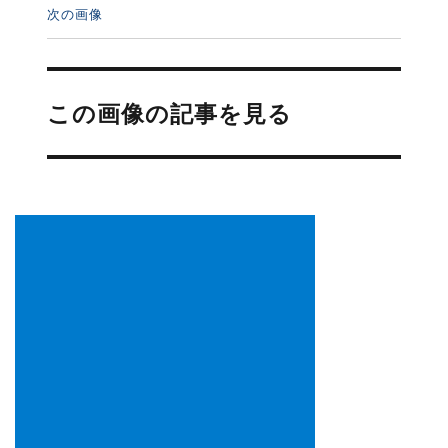
次の画像
投
稿
この画像の記事を見る
ナ
ビ
ゲ
ー
シ
ョ
ン