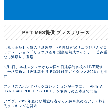
PR TIMES提供 プレスリリース
【丸大食品】人気の「燻製屋」×料理研究家リュウジさんがコ
ラボレーション「リュウジ監修 燻製屋熟成ウインナー 旨み重
なる濃厚味」登場
8月6日、本社スタジオから全国の日建学院各校へLIVE配信
「合格請負人 1級建築士 学科試験対策ガイダンス2026」を開
催
アクリスのハンドバッグコレクションが一堂に。「Akris Ai
HANDBAG POP UP STORE」を阪急うめだ本店で開催
アゴダ、2026年夏に欧州旅行者から人気を集めるアジア旅行
先ランキングを発表