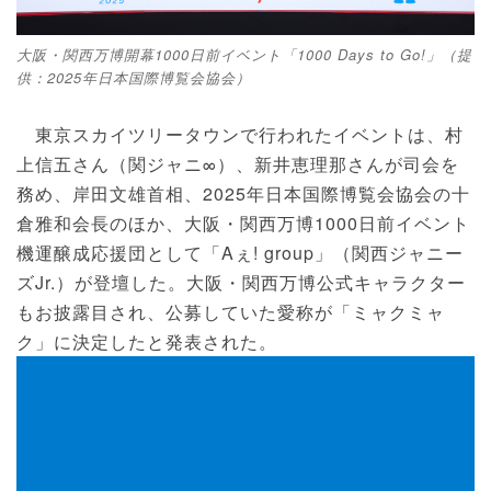
大阪・関西万博開幕1000日前イベント「1000 Days to Go!」（提
供：2025年日本国際博覧会協会）
東京スカイツリータウンで行われたイベントは、村
上信五さん（関ジャニ∞）、新井恵理那さんが司会を
務め、岸田文雄首相、2025年日本国際博覧会協会の十
倉雅和会長のほか、大阪・関西万博1000日前イベント
機運醸成応援団として「Aぇ! group」（関西ジャニー
ズJr.）が登壇した。大阪・関西万博公式キャラクター
もお披露目され、公募していた愛称が「ミャクミャ
ク」に決定したと発表された。