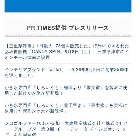
PR TIMES提供 プレスリリース
【三重県津市】1日最大176個を販売した、行列のできるわた
あめ自販機「CANDY SPIN」8月8日（土）、三重県津市のイ
オンモール津南に設置。
インテリアブランド「a.flat」、2026年8月2日に創業25周年
を迎えました。
かき氷専門店『しろいくも』梅田より『果実蜜』を贅沢に使
用した新作かき氷が新登場！
かき氷専門店『しろいくも』北千里より『果実蜜』を贅沢に
使用した新作かき氷が新登場！
プロゴルファー10名が参加 大建興産株式会社と株式会社イ
ー・グルーブが「第３回 イー・ディータ チャンピオンシッ
プ」を共同開催