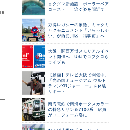
ョクグマ新施設「ポーラーベア
コースト」 泳ぐ姿を間近で
19
万博レガシーの象徴、ミャクミ
ャクモニュメント「いらっしゃ
い」が西淀川区「福駅前」へ
大阪・関西万博メモリアルイベ
ント開催へ USJでコブクロら
ライブも
オ
【動画】テレビ大阪で開催中、
「光の国ミュージアム ウルト
ラマンXRジャーニー」を体験
リポート
南海電鉄で南海ホークスカラー
の特急サザン＆7100系 駅員
がユニフォーム姿に