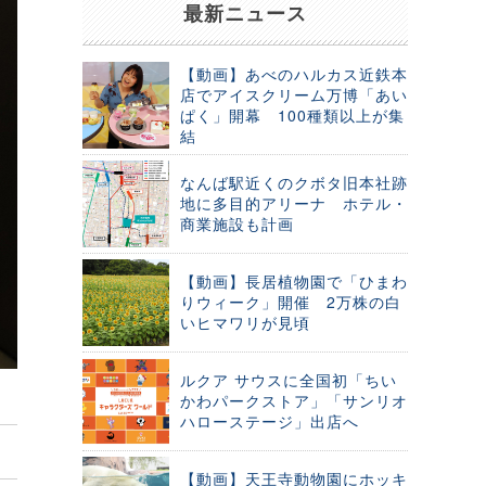
最新ニュース
【動画】あべのハルカス近鉄本
店でアイスクリーム万博「あい
ぱく」開幕 100種類以上が集
結
なんば駅近くのクボタ旧本社跡
地に多目的アリーナ ホテル・
商業施設も計画
【動画】長居植物園で「ひまわ
りウィーク」開催 2万株の白
いヒマワリが見頃
ルクア サウスに全国初「ちい
かわパークストア」「サンリオ
ハローステージ」出店へ
【動画】天王寺動物園にホッキ