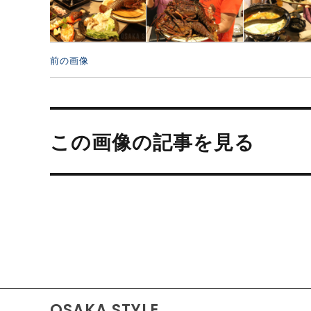
前の画像
投
稿
この画像の記事を見る
ナ
ビ
ゲ
ー
シ
ョ
ン
OSAKA STYLE