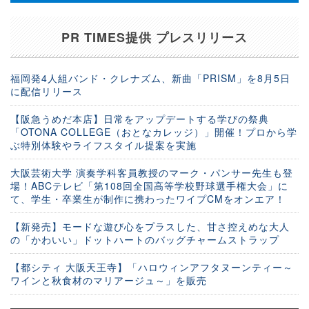
PR TIMES提供 プレスリリース
福岡発4人組バンド・クレナズム、新曲「PRISM」を8月5日
に配信リリース
【阪急うめだ本店】日常をアップデートする学びの祭典
「OTONA COLLEGE（おとなカレッジ）」開催！プロから学
ぶ特別体験やライフスタイル提案を実施
大阪芸術大学 演奏学科客員教授のマーク・パンサー先生も登
場！ABCテレビ「第108回全国高等学校野球選手権大会」に
て、学生・卒業生が制作に携わったワイプCMをオンエア！
【新発売】モードな遊び心をプラスした、甘さ控えめな大人
の「かわいい」ドットハートのバッグチャームストラップ
【都シティ 大阪天王寺】「ハロウィンアフタヌーンティー～
ワインと秋食材のマリアージュ～」を販売