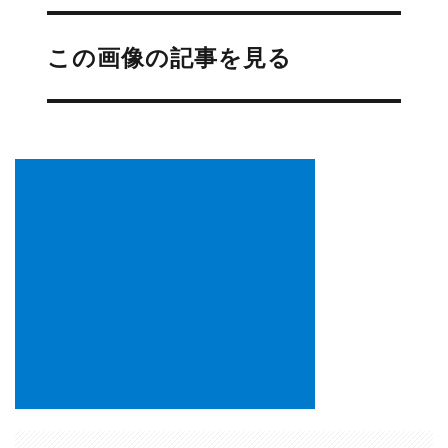
投
稿
この画像の記事を見る
ナ
ビ
ゲ
ー
シ
ョ
ン