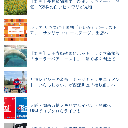
【動画】長居植物園で「ひまわりウィーク」開
催 2万株の白いヒマワリが見頃
ルクア サウスに全国初「ちいかわパークスト
ア」「サンリオ ハローステージ」出店へ
【動画】天王寺動物園にホッキョクグマ新施設
「ポーラーベアコースト」 泳ぐ姿を間近で
万博レガシーの象徴、ミャクミャクモニュメン
ト「いらっしゃい」が西淀川区「福駅前」へ
大阪・関西万博メモリアルイベント開催へ
USJでコブクロらライブも