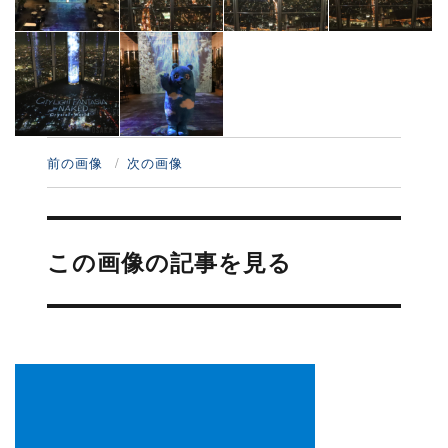
前の画像
次の画像
投
稿
この画像の記事を見る
ナ
ビ
ゲ
ー
シ
ョ
ン