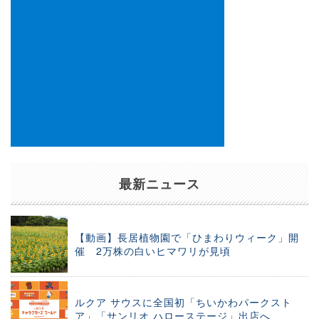
最新ニュース
【動画】長居植物園で「ひまわりウィーク」開
催 2万株の白いヒマワリが見頃
ルクア サウスに全国初「ちいかわパークスト
ア」「サンリオ ハローステージ」出店へ