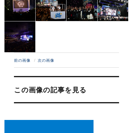
前の画像
次の画像
投
稿
この画像の記事を見る
ナ
ビ
ゲ
ー
シ
ョ
ン