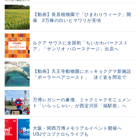
【動画】長居植物園で「ひまわりウィーク」開
催 2万株の白いヒマワリが見頃
ルクア サウスに全国初「ちいかわパークスト
ア」「サンリオ ハローステージ」出店へ
【動画】天王寺動物園にホッキョクグマ新施設
「ポーラーベアコースト」 泳ぐ姿を間近で
万博レガシーの象徴、ミャクミャクモニュメン
ト「いらっしゃい」が西淀川区「福駅前」へ
大阪・関西万博メモリアルイベント開催へ
USJでコブクロらライブも