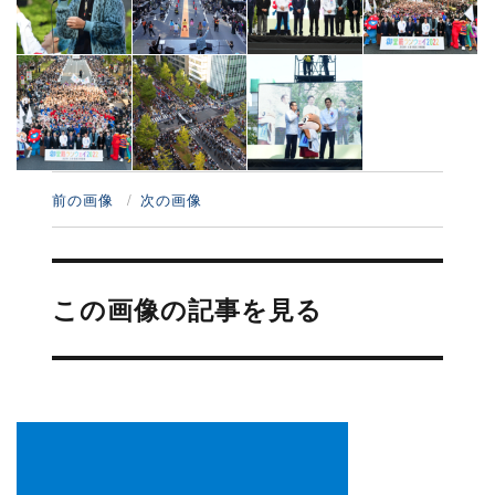
前の画像
次の画像
投
稿
この画像の記事を見る
ナ
ビ
ゲ
ー
シ
ョ
ン