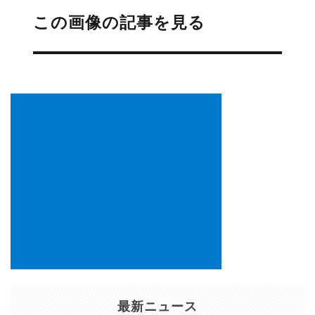
稿
この画像の記事を見る
ナ
ビ
ゲ
ー
シ
ョ
ン
最新ニュース