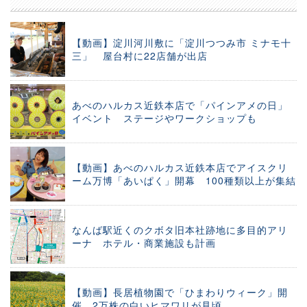
【動画】淀川河川敷に「淀川つつみ市 ミナモ十
三」 屋台村に22店舗が出店
あべのハルカス近鉄本店で「パインアメの日」
イベント ステージやワークショップも
【動画】あべのハルカス近鉄本店でアイスクリ
ーム万博「あいぱく」開幕 100種類以上が集結
なんば駅近くのクボタ旧本社跡地に多目的アリ
ーナ ホテル・商業施設も計画
【動画】長居植物園で「ひまわりウィーク」開
催 2万株の白いヒマワリが見頃