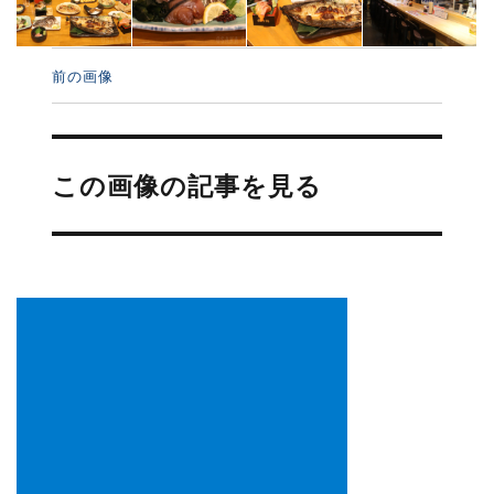
前の画像
投
稿
この画像の記事を見る
ナ
ビ
ゲ
ー
シ
ョ
ン