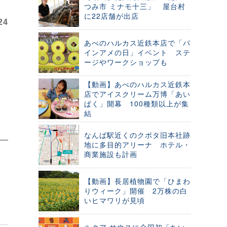
つみ市 ミナモ十三」 屋台村
に22店舗が出店
24
あべのハルカス近鉄本店で「パ
インアメの日」イベント ステ
ージやワークショップも
【動画】あべのハルカス近鉄本
店でアイスクリーム万博「あい
ぱく」開幕 100種類以上が集
結
なんば駅近くのクボタ旧本社跡
地に多目的アリーナ ホテル・
商業施設も計画
【動画】長居植物園で「ひまわ
りウィーク」開催 2万株の白
いヒマワリが見頃