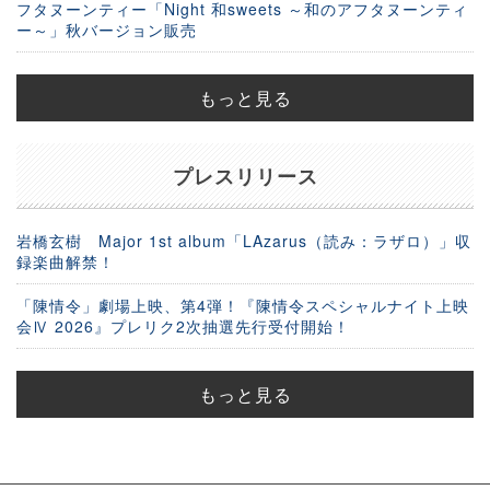
フタヌーンティー「Night 和sweets ～和のアフタヌーンティ
ー～」秋バージョン販売
もっと見る
プレスリリース
岩橋玄樹 Major 1st album「LAzarus（読み：ラザロ）」収
録楽曲解禁！
「陳情令」劇場上映、第4弾！『陳情令スペシャルナイト上映
会Ⅳ 2026』プレリク2次抽選先行受付開始！
もっと見る