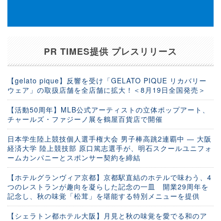
PR TIMES提供 プレスリリース
【gelato pique】反響を受け「GELATO PIQUE リカバリー
ウェア」の取扱店舗を全店舗に拡大！＜8月19日全国発売＞
【活動50周年】MLB公式アーティストの立体ポップアート、
チャールズ・ファジーノ展を鶴屋百貨店で開催
日本学生陸上競技個人選手権大会 男子棒高跳2連覇中 ― 大阪
経済大学 陸上競技部 原口篤志選手が、明石スクールユニフォ
ームカンパニーとスポンサー契約を締結
【ホテルグランヴィア京都】京都駅直結のホテルで味わう、4
つのレストランが趣向を凝らした記念の一皿 開業29周年を
記念し、秋の味覚「松茸」を堪能する特別メニューを提供
【シェラトン都ホテル大阪】月見と秋の味覚を愛でる和のア