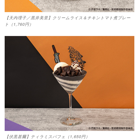
【天内理子／黒井美里】クリームライス＆チキントマト煮プレー
ト（1,760円）
【伏黒甚爾】ティラミスパフェ（1,650円）