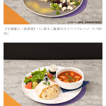
【七海建人／灰原雄】パン派＆ご飯派のスイーツプレート（1,760
円）