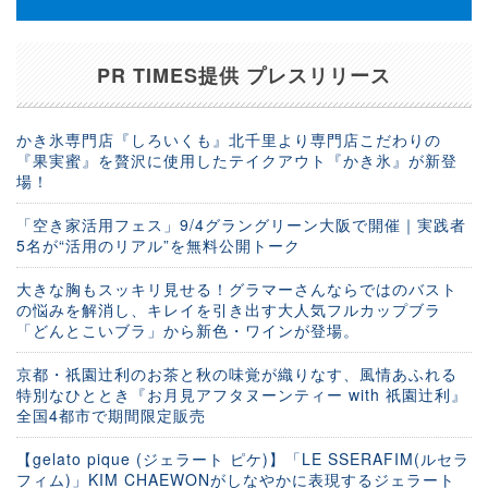
PR TIMES提供 プレスリリース
かき氷専門店『しろいくも』北千里より専門店こだわりの
『果実蜜』を贅沢に使用したテイクアウト『かき氷』が新登
場！
「空き家活用フェス」9/4グラングリーン大阪で開催｜実践者
5名が“活用のリアル”を無料公開トーク
大きな胸もスッキリ見せる！グラマーさんならではのバスト
の悩みを解消し、キレイを引き出す大人気フルカップブラ
「どんとこいブラ」から新色・ワインが登場。
京都・祇園辻利のお茶と秋の味覚が織りなす、風情あふれる
特別なひととき『お月見アフタヌーンティー with 祇園辻利』
全国4都市で期間限定販売
【gelato pique (ジェラート ピケ)】「LE SSERAFIM(ルセラ
フィム)」KIM CHAEWONがしなやかに表現するジェラート