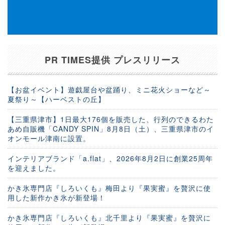
PR TIMES提供 プレスリリース
【お盆イベント】遊戯屋台や盆踊り、ミニ花火ショーなど～
夏祭り～【ハーベストの丘】
【三重県津市】1日最大176個を販売した、行列のできるわた
あめ自販機「CANDY SPIN」8月8日（土）、三重県津市のイ
オンモール津南に設置。
インテリアブランド「a.flat」、2026年8月2日に創業25周年
を迎えました。
かき氷専門店『しろいくも』梅田より『果実蜜』を贅沢に使
用した新作かき氷が新登場！
かき氷専門店『しろいくも』北千里より『果実蜜』を贅沢に