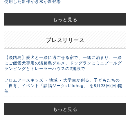
使用した新作かき氷が新登場！
もっと見る
プレスリリース
【淡路島】愛犬と一緒に過ごせる宿で、一緒に泊まり、一緒
にご飯愛犬専用の淡路島グルメ、ドッグランにミニプールグ
ランピングとトレーラーハウスの2施設で
フロムアースキッズ × 地域 × 大学生が創る、子どもたちの
「自育」イベント「諸福ジーク×Lifehug」 を8月23日(日)開
催
もっと見る