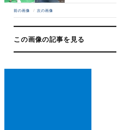
前の画像
次の画像
投
稿
この画像の記事を見る
ナ
ビ
ゲ
ー
シ
ョ
ン