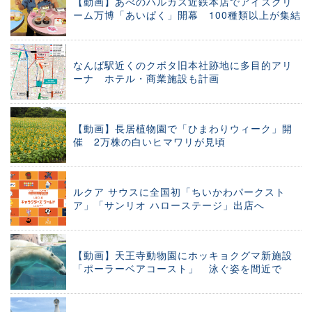
【動画】あべのハルカス近鉄本店でアイスクリ
ーム万博「あいぱく」開幕 100種類以上が集結
なんば駅近くのクボタ旧本社跡地に多目的アリ
ーナ ホテル・商業施設も計画
【動画】長居植物園で「ひまわりウィーク」開
催 2万株の白いヒマワリが見頃
ルクア サウスに全国初「ちいかわパークスト
ア」「サンリオ ハローステージ」出店へ
【動画】天王寺動物園にホッキョクグマ新施設
「ポーラーベアコースト」 泳ぐ姿を間近で