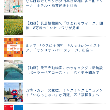
なんば駅近くのクボタ旧本社跡地に多目的アリ
ーナ ホテル・商業施設も計画
【動画】長居植物園で「ひまわりウィーク」開
催 2万株の白いヒマワリが見頃
ルクア サウスに全国初「ちいかわパークスト
ア」「サンリオ ハローステージ」出店へ
【動画】天王寺動物園にホッキョクグマ新施設
「ポーラーベアコースト」 泳ぐ姿を間近で
万博レガシーの象徴、ミャクミャクモニュメン
ト「いらっしゃい」が西淀川区「福駅前」へ