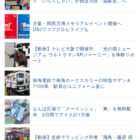
ト「いらっしゃい」が西淀川区「福駅前」へ
大阪・関西万博メモリアルイベント開催へ
USJでコブクロらライブも
【動画】テレビ大阪で開催中、「光の国ミュー
ジアム ウルトラマンXRジャーニー」を体験リポ
ート
南海電鉄で南海ホークスカラーの特急サザン＆
7100系 駅員がユニフォーム姿に
なんば広場で「クーリッシュ」「爽」を無料配
布 2日間でアイス計1万個
【動画】近鉄でラッピング列車「飛鳥・藤原 四