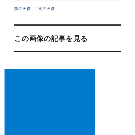
前の画像
次の画像
投
稿
この画像の記事を見る
ナ
ビ
ゲ
ー
シ
ョ
ン