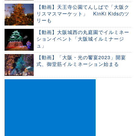
【動画】天王寺公園てんしばで「大阪ク
リスマスマーケット」 KinKi Kidsのツ
リーも
【動画】大阪城西の丸庭園でイルミネー
ションイベント「大阪城イルミナージ
ュ」
【動画】「大阪・光の饗宴2023」開宴
式、御堂筋イルミネーション始まる