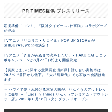
PR TIMES提供 プレスリリース
応援準備「ヨシ！」『阪神タイガース×仕事猫』コラボグッズ
が登場
TVアニメ『リコリス・リコイル』POP UP STORE が
SHIBUYA109で開催決定！
TVアニメ「きみが死ぬまで恋をしたい」× RAKU CAFE コラ
ボキャンペーンが8月27日(木)より開催決定！
【実家じまいに関する意識調査 第3弾】話し合い実施率は
29.5％で前回から低下。「大相続時代」でも家族の会話は進
まず
～ ハワイで愛され続ける本物の味が、りんくうのアウトレッ
トに登場 ～『Eggs ’n Things りんくうプレミアム・アウトレ
ット店』2026年８月18日（火）グランドオープン