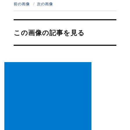
前の画像
次の画像
投
稿
この画像の記事を見る
ナ
ビ
ゲ
ー
シ
ョ
ン