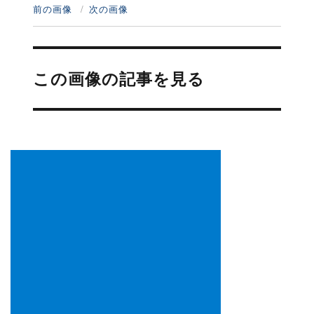
前の画像
次の画像
投
稿
この画像の記事を見る
ナ
ビ
ゲ
ー
シ
ョ
ン