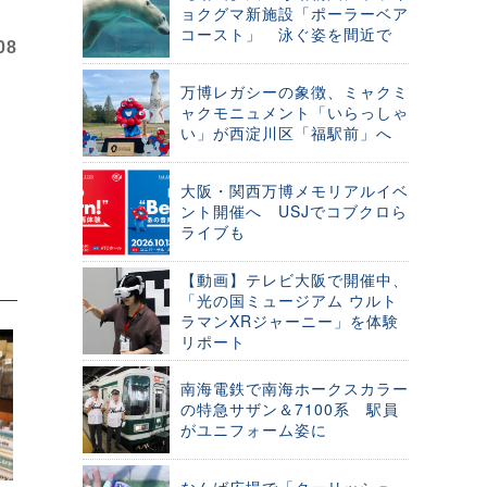
ョクグマ新施設「ポーラーベア
コースト」 泳ぐ姿を間近で
08
万博レガシーの象徴、ミャクミ
ャクモニュメント「いらっしゃ
い」が西淀川区「福駅前」へ
大阪・関西万博メモリアルイベ
ント開催へ USJでコブクロら
ライブも
【動画】テレビ大阪で開催中、
「光の国ミュージアム ウルト
ラマンXRジャーニー」を体験
リポート
南海電鉄で南海ホークスカラー
の特急サザン＆7100系 駅員
がユニフォーム姿に