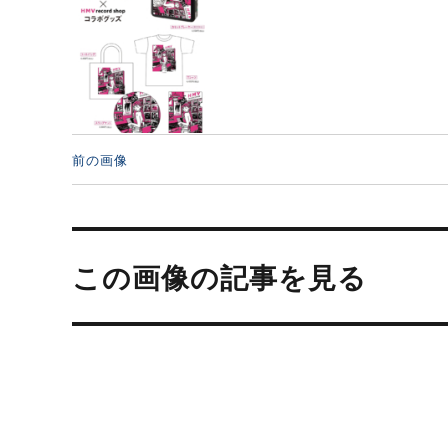
前の画像
投
稿
この画像の記事を見る
ナ
ビ
ゲ
ー
シ
ョ
ン