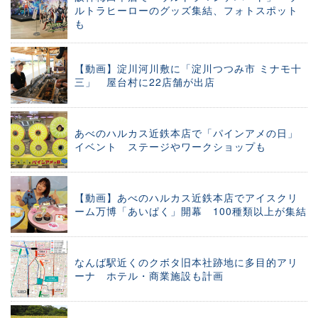
ルトラヒーローのグッズ集結、フォトスポット
も
【動画】淀川河川敷に「淀川つつみ市 ミナモ十
三」 屋台村に22店舗が出店
あべのハルカス近鉄本店で「パインアメの日」
イベント ステージやワークショップも
【動画】あべのハルカス近鉄本店でアイスクリ
ーム万博「あいぱく」開幕 100種類以上が集結
なんば駅近くのクボタ旧本社跡地に多目的アリ
ーナ ホテル・商業施設も計画