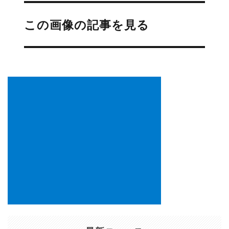
投
稿
この画像の記事を見る
ナ
ビ
ゲ
ー
シ
ョ
ン