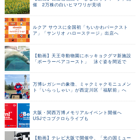
催 2万株の白いヒマワリが見頃
ルクア サウスに全国初「ちいかわパークスト
ア」「サンリオ ハローステージ」出店へ
【動画】天王寺動物園にホッキョクグマ新施設
「ポーラーベアコースト」 泳ぐ姿を間近で
万博レガシーの象徴、ミャクミャクモニュメン
ト「いらっしゃい」が西淀川区「福駅前」へ
大阪・関西万博メモリアルイベント開催へ
USJでコブクロらライブも
【動画】テレビ大阪で開催中、「光の国ミュー