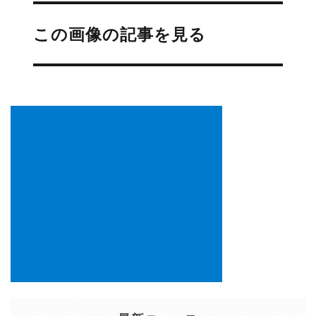
投
稿
この画像の記事を見る
ナ
ビ
ゲ
ー
シ
ョ
ン